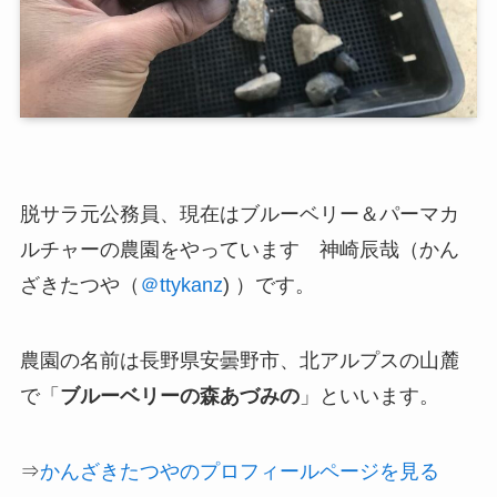
脱サラ元公務員、現在は
ブルーベリー＆パーマカ
ルチャーの農園
をやっています 神崎辰哉（かん
ざきたつや（
＠ttykanz
) ）です。
農園の名前は長野県安曇野市、北アルプスの山麓
で「
ブルーベリーの森あづみの
」といいます。
⇒
かんざきたつやのプロフィールページを見る