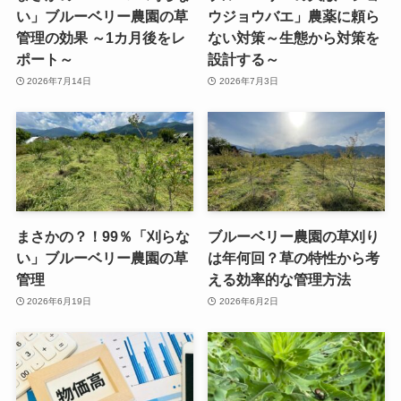
い」ブルーベリー農園の草
ウジョウバエ」農薬に頼ら
管理の効果 ～1カ月後をレ
ない対策～生態から対策を
ポート～
設計する～
2026年7月14日
2026年7月3日
まさかの？！99％「刈らな
ブルーベリー農園の草刈り
い」ブルーベリー農園の草
は年何回？草の特性から考
管理
える効率的な管理方法
2026年6月19日
2026年6月2日