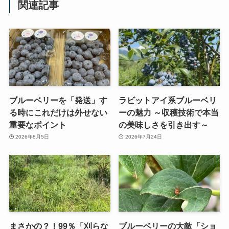
関連記事
ブルーベリーを「発送」す
ラビットアイ系ブルーベリ
る時にこれだけは外せない
ーの魅力 ～収穫技術で本当
重要なポイント
の美味しさを引き出す～
2026年8月5日
2026年7月24日
まさかの？！99％「刈らな
ブルーベリーの大敵「ショ