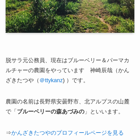
脱サラ元公務員、現在は
ブルーベリー＆パーマカ
ルチャーの農園
をやっています 神崎辰哉（かん
ざきたつや（
＠ttykanz
) ）です。
農園の名前は長野県安曇野市、北アルプスの山麓
で「
ブルーベリーの森あづみの
」といいます。
⇒
かんざきたつやのプロフィールページを見る