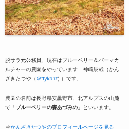
脱サラ元公務員、現在は
ブルーベリー＆パーマカ
ルチャーの農園
をやっています 神崎辰哉（かん
ざきたつや（
＠ttykanz
) ）です。
農園の名前は長野県安曇野市、北アルプスの山麓
で「
ブルーベリーの森あづみの
」といいます。
⇒
かんざきたつやのプロフィールページを見る