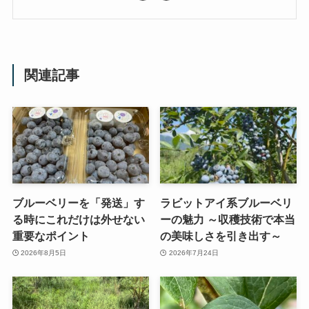
関連記事
ブルーベリーを「発送」す
ラビットアイ系ブルーベリ
る時にこれだけは外せない
ーの魅力 ～収穫技術で本当
重要なポイント
の美味しさを引き出す～
2026年8月5日
2026年7月24日