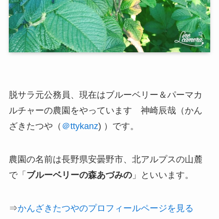
脱サラ元公務員、現在は
ブルーベリー＆パーマカ
ルチャーの農園
をやっています 神崎辰哉（かん
ざきたつや（
＠ttykanz
) ）です。
農園の名前は長野県安曇野市、北アルプスの山麓
で「
ブルーベリーの森あづみの
」といいます。
⇒
かんざきたつやのプロフィールページを見る