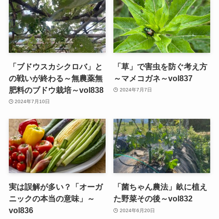
「ブドウスカシクロバ」と
「草」で害虫を防ぐ考え方
の戦いが終わる～無農薬無
～マメコガネ～vol837
肥料のブドウ栽培～vol838
2024年7月7日
2024年7月10日
実は誤解が多い？「オーガ
「菌ちゃん農法」畝に植え
ニックの本当の意味」～
た野菜その後～vol832
vol836
2024年6月20日