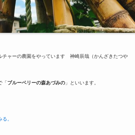
ルチャーの農園
をやっています 神崎辰哉（かんざきたつや
で「
ブルーベリーの森あづみの
」といいます。
みる。