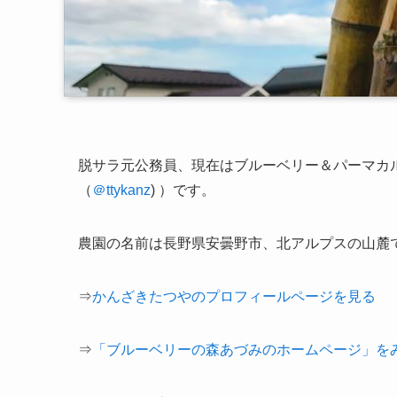
脱サラ元公務員、現在は
ブルーベリー＆パーマカ
（
＠ttykanz
) ）です。
農園の名前は長野県安曇野市、北アルプスの山麓
⇒
かんざきたつやのプロフィールページを見る
⇒
「ブルーベリーの森あづみのホームページ」を