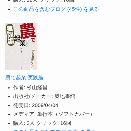
購入
: 12人
クリック
: 70回
この商品を含むブログ (45件) を見る
農で起業!実践編
作者:
杉山経昌
出版社/メーカー:
築地書館
発売日:
2009/04/04
メディア:
単行本（ソフトカバー）
購入
: 2人
クリック
: 16回