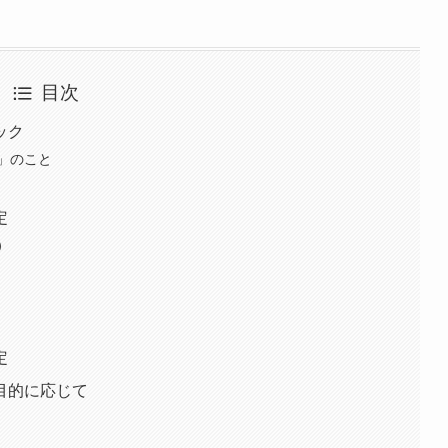
目次
ック
」のこと
定
）
定
目的に応じて