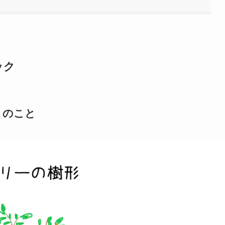
ック
」のこと