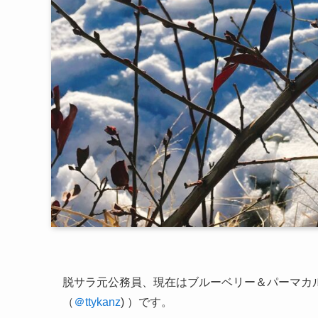
脱サラ元公務員、現在は
ブルーベリー＆パーマカ
（
＠ttykanz
) ）です。