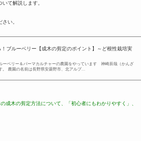
ついて解説します。
ださい。
る！ブルーベリー【成木の剪定のポイント】～ど根性栽培実
ルーベリー＆パーマカルチャーの農園をやっています 神崎辰哉（かんざ
）です。 農園の名前は長野県安曇野市、北アルプ...
木の成木の剪定方法について、「初心者にもわかりやすく」、