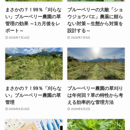
まさかの？！99％「刈らな
ブルーベリーの大敵「ショ
い」ブルーベリー農園の草
ウジョウバエ」農薬に頼ら
管理の効果 ～1カ月後をレ
ない対策～生態から対策を
ポート～
設計する～
2026年7月14日
2026年7月3日
まさかの？！99％「刈らな
ブルーベリー農園の草刈り
い」ブルーベリー農園の草
は年何回？草の特性から考
管理
える効率的な管理方法
2026年6月19日
2026年6月2日