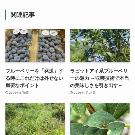
関連記事
ブルーベリーを「発送」す
ラビットアイ系ブルーベリ
る時にこれだけは外せない
ーの魅力 ～収穫技術で本当
重要なポイント
の美味しさを引き出す～
2026年8月5日
2026年7月24日