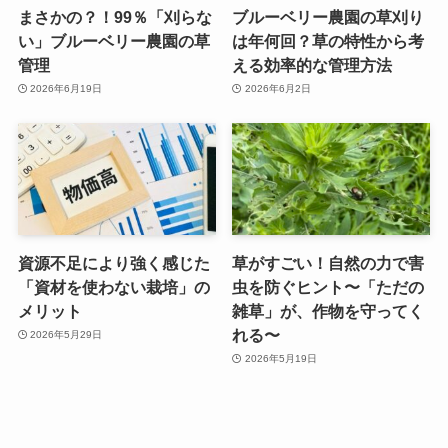
まさかの？！99％「刈らな
ブルーベリー農園の草刈り
い」ブルーベリー農園の草
は年何回？草の特性から考
管理
える効率的な管理方法
2026年6月19日
2026年6月2日
資源不足により強く感じた
草がすごい！自然の力で害
「資材を使わない栽培」の
虫を防ぐヒント〜「ただの
メリット
雑草」が、作物を守ってく
れる〜
2026年5月29日
2026年5月19日