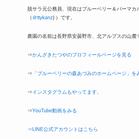
脱サラ元公務員、現在は
ブルーベリー＆パーマカ
（
＠ttykanz
) ）です。
農園の名前は長野県安曇野市、北アルプスの山麓
⇒
かんざきたつやのプロフィールページを見る
⇒
「ブルーベリーの森あづみのホームページ」を
⇒
インスタグラムもやってます。
⇒
YouTube動画をみる
⇒LINE公式アカウントはこちら