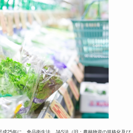
成25年に、食品衛生法、JAS法（旧：農林物資の規格化及び