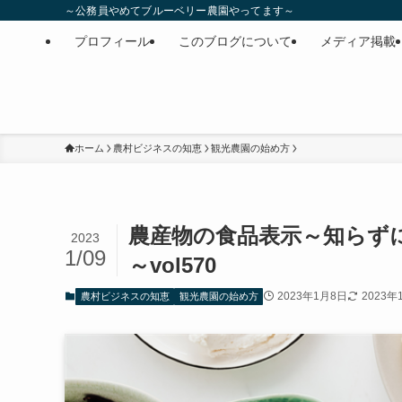
～公務員やめてブルーベリー農園やってます～
プロフィール
このブログについて
メディア掲載
ホーム
農村ビジネスの知恵
観光農園の始め方
農産物の食品表示～知らず
2023
1/09
～vol570
2023年1月8日
2023年
農村ビジネスの知恵
観光農園の始め方