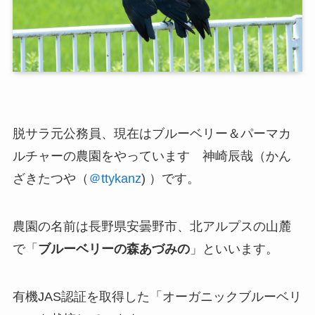
脱サラ元公務員、現在は
ブルーベリー＆パーマカ
ルチャーの農園
をやっています 神崎辰哉（かん
ざきたつや（
＠ttykanz
) ）です。
農園の名前は長野県安曇野市、北アルプスの山麓
で「
ブルーベリーの森あづみの
」といいます。
有機JAS認証を取得した「オーガニックブルーベリ