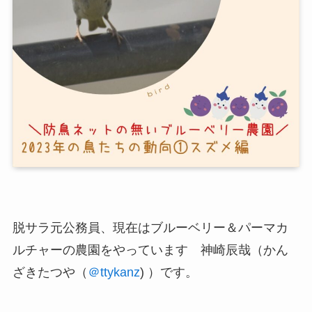
脱サラ元公務員、現在は
ブルーベリー＆パーマカ
ルチャーの農園
をやっています 神崎辰哉（かん
ざきたつや（
＠ttykanz
) ）です。