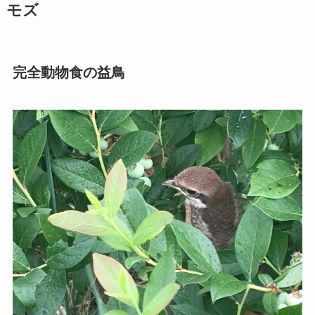
モズ
完全動物食の益鳥