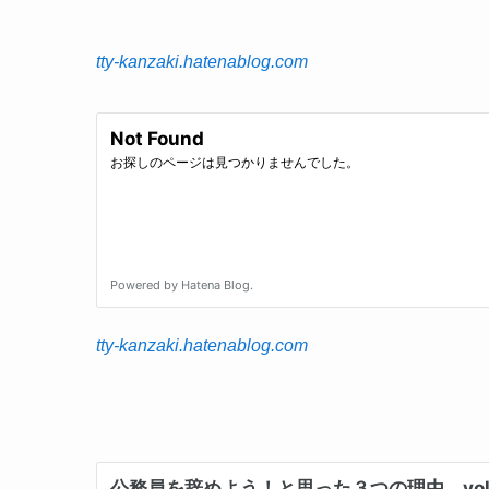
tty-kanzaki.hatenablog.com
tty-kanzaki.hatenablog.com