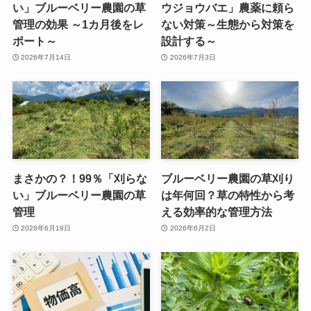
い」ブルーベリー農園の草
ウジョウバエ」農薬に頼ら
管理の効果 ～1カ月後をレ
ない対策～生態から対策を
ポート～
設計する～
2026年7月14日
2026年7月3日
まさかの？！99％「刈らな
ブルーベリー農園の草刈り
い」ブルーベリー農園の草
は年何回？草の特性から考
管理
える効率的な管理方法
2026年6月19日
2026年6月2日