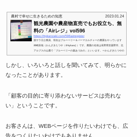
農村で幸せに生きるための知恵
2023.01.24
観光農園や農産物直売でもお役立ち、無
料の「Airレジ」vol596
https://ttykanzaki.com/596airregister
脱サラ元公務員、現在はブルーベリー＆パーマカルチャーの農園をやっています
神崎辰哉（かんざきたつや（＠ttykanz) ）です。農園の名前は長野県安曇野市、北
アルプスの山麓で「ブルーベリーの森あづみの」といいます。⇒かんざきたつやの
プロフィールページを見る⇒「ブルーベリーの森あづみのホームページ」をみる。
⇒インスタグラムもやってます。⇒YouTube動画をみる⇒LINE公式アカウント観光
しかし、いろいろと話しを聞いてみて、明らかに
農園やイベントで出店したときにキッチンカーでスウィーツや農産物を直売した時
に、とても便利だと感じたサービスがあります。「Airレジ」と...
なったことがあります。
「顧客の目的に寄り添わないサービスは売れな
い」ということです。
お客さんは、WEBページを作りたいわけでも、広
告をつくりたいわけでもありません。