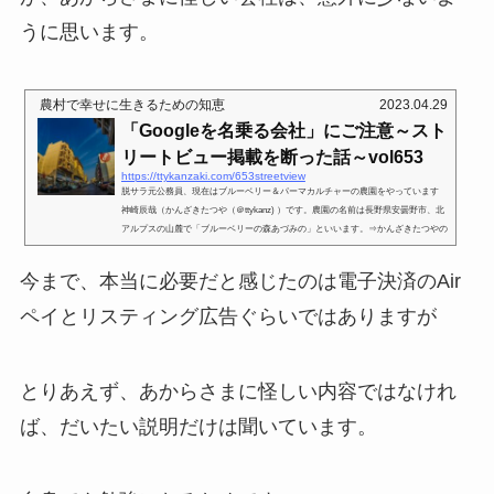
うに思います。
農村で幸せに生きるための知恵
2023.04.29
「Googleを名乗る会社」にご注意～スト
リートビュー掲載を断った話～vol653
https://ttykanzaki.com/653streetview
脱サラ元公務員、現在はブルーベリー＆パーマカルチャーの農園をやっています
神崎辰哉（かんざきたつや（＠ttykanz) ）です。農園の名前は長野県安曇野市、北
アルプスの山麓で「ブルーベリーの森あづみの」といいます。⇒かんざきたつやの
プロフィールページを見る⇒「ブルーベリーの森あづみのホームページ」をみる。
⇒インスタグラムもやってます。⇒YouTube動画をみる⇒LINE公式アカウントはこ
今まで、本当に必要だと感じたのは電子決済のAir
ちら先日、「Googleです。」という電話がかかってきました。要件は、「無料でス
トリートビューの写真撮影をして、掲載できる。」という内容で...
ペイとリスティング広告ぐらいではありますが
とりあえず、あからさまに怪しい内容ではなけれ
ば、だいたい説明だけは聞いています。