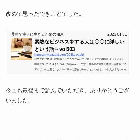
改めて思ったできごとでした。
農村で幸せに生きるための知恵
2023.01.31
素敵なビジネスをする人は〇〇に詳しい
という話～vol603
https://ttykanzaki.com/603kuwashii
脱サラ元公務員、現在はブルーベリー＆パーマカルチャーの農園をやっています
神崎辰哉（かんざきたつや（＠ttykanz) ）です。農園の名前は長野県安曇野市、北
アルプスの山麓で「ブルーベリーの森あづみの」といいます。⇒かんざきたつやの
プロフィールページを見る⇒「ブルーベリーの森あづみのホームページ」をみる。
⇒インスタグラムもやってます。⇒YouTube動画をみる⇒LINE公式アカウントはこ
ちら素敵なビジネスしている人は、本当に〇〇に詳しいです。それは、専門知識で
今回も最後まで読んでいただき、ありがとうござ
はありません。セールストークでもありません。では一体何にそ...
いました。