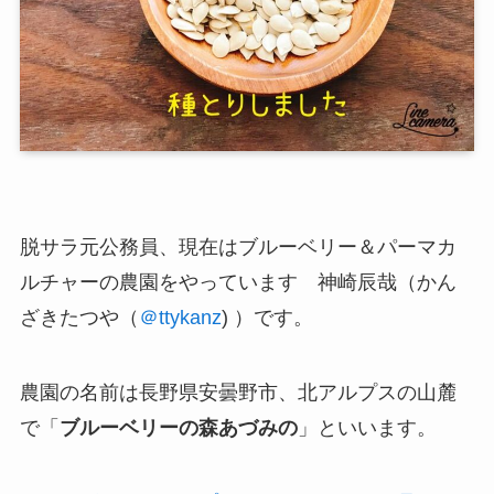
脱サラ元公務員、現在は
ブルーベリー＆パーマカ
ルチャーの農園
をやっています 神崎辰哉（かん
ざきたつや（
＠ttykanz
) ）です。
農園の名前は長野県安曇野市、北アルプスの山麓
で「
ブルーベリーの森あづみの
」といいます。