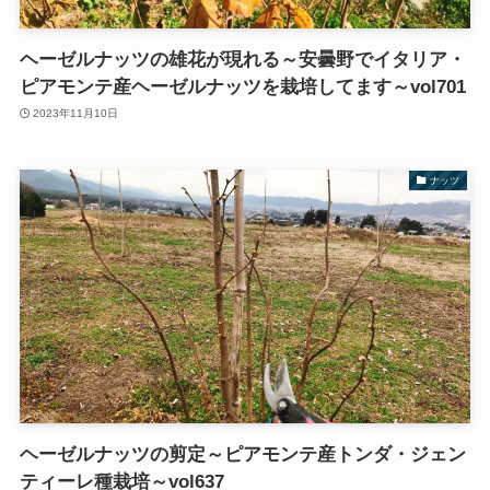
ヘーゼルナッツの雄花が現れる～安曇野でイタリア・
ピアモンテ産ヘーゼルナッツを栽培してます～vol701
2023年11月10日
ナッツ
ヘーゼルナッツの剪定～ピアモンテ産トンダ・ジェン
ティーレ種栽培～vol637