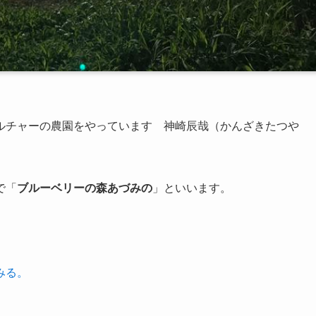
ルチャーの農園
をやっています 神崎辰哉（かんざきたつや
で「
ブルーベリーの森あづみの
」といいます。
みる。