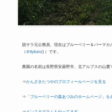
脱サラ元公務員、現在は
ブルーベリー＆パーマカ
（
＠ttykanz
) ）です。
農園の名前は長野県安曇野市、北アルプスの山麓
⇒
かんざきたつやのプロフィールページを見る
⇒
「ブルーベリーの森あづみのホームページ」を
⇒
インスタグラムもやってます。