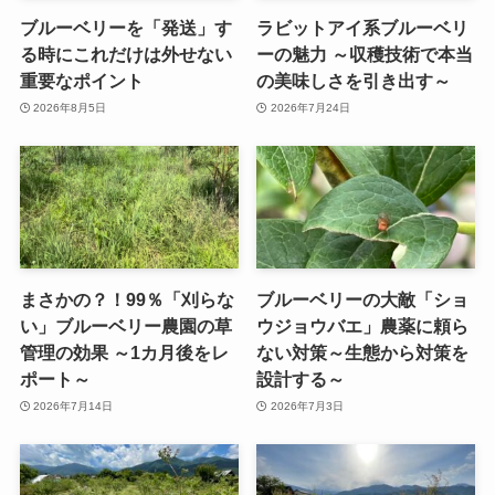
ブルーベリーを「発送」す
ラビットアイ系ブルーベリ
る時にこれだけは外せない
ーの魅力 ～収穫技術で本当
重要なポイント
の美味しさを引き出す～
2026年8月5日
2026年7月24日
まさかの？！99％「刈らな
ブルーベリーの大敵「ショ
い」ブルーベリー農園の草
ウジョウバエ」農薬に頼ら
管理の効果 ～1カ月後をレ
ない対策～生態から対策を
ポート～
設計する～
2026年7月14日
2026年7月3日