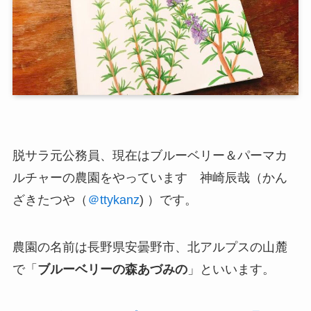
脱サラ元公務員、現在は
ブルーベリー＆パーマカ
ルチャーの農園
をやっています 神崎辰哉（かん
ざきたつや（
＠ttykanz
) ）です。
農園の名前は長野県安曇野市、北アルプスの山麓
で「
ブルーベリーの森あづみの
」といいます。