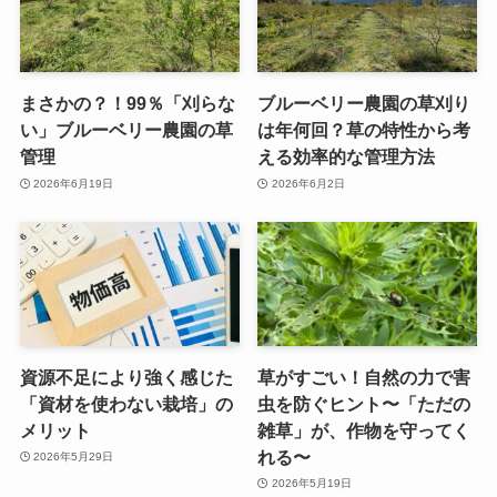
まさかの？！99％「刈らな
ブルーベリー農園の草刈り
い」ブルーベリー農園の草
は年何回？草の特性から考
管理
える効率的な管理方法
2026年6月19日
2026年6月2日
資源不足により強く感じた
草がすごい！自然の力で害
「資材を使わない栽培」の
虫を防ぐヒント〜「ただの
メリット
雑草」が、作物を守ってく
れる〜
2026年5月29日
2026年5月19日