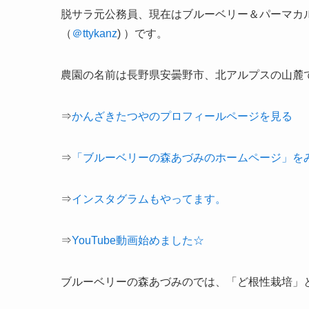
脱サラ元公務員、現在は
ブルーベリー＆パーマカ
（
＠ttykanz
) ）です。
農園の名前は長野県安曇野市、北アルプスの山麓
⇒
かんざきたつやのプロフィールページを見る
⇒
「ブルーベリーの森あづみのホームページ」を
⇒
インスタグラムもやってます。
⇒
YouTube動画始めました☆
ブルーベリーの森あづみのでは、「ど根性栽培」