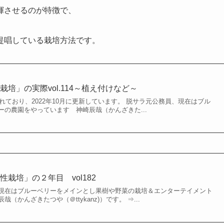
揮させるのが特徴で、
提唱している栽培方法です。
培」の実際vol.114～植え付けなど～
かれており、2022年10月に更新しています。 脱サラ元公務員、現在はブル
の農園をやっています 神崎辰哉（かんざきた...
栽培」の２年目 vol182
現在はブルーベリーをメインとし果樹や野菜の栽培＆エンターテイメント
（かんざきたつや（＠ttykanz)）です。 ⇒...