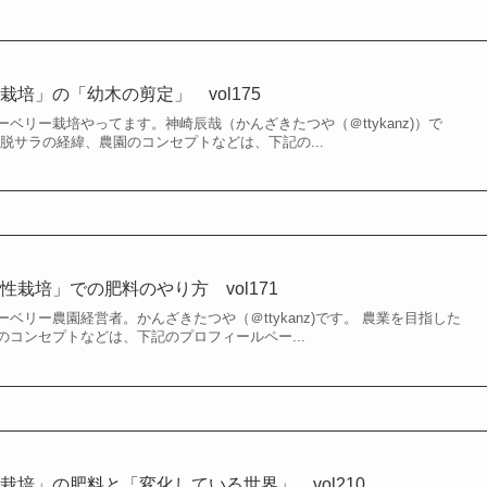
培」の「幼木の剪定」 vol175
ベリー栽培やってます。神崎辰哉（かんざきたつや（＠ttykanz)）で
脱サラの経緯、農園のコンセプトなどは、下記の...
栽培」での肥料のやり方 vol171
ベリー農園経営者。かんざきたつや（＠ttykanz)です。 農業を目指した
コンセプトなどは、下記のプロフィールペー...
栽培」の肥料と「変化している世界」 vol210