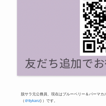
脱サラ元公務員、現在は
ブルーベリー＆パーマカ
（
＠ttykanz
) ）です。