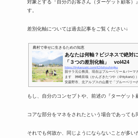
対象とする『自分のお客さん（ターゲット顧客）
す。
差別化軸については過去記事をご覧ください↓
農村で幸せに生きるための知恵
あなたは何軸？ビジネスで絶対
「３つの差別化軸」 vol424
https://ttykanzaki.com/424shouhinjiku
脱サラ元公務員、現在はブルーベリー＆パーマ
ます 神崎辰哉（かんざきたつや（＠ttykanz
安曇野市、北アルプスの山麓で「ブルーベリー
⇒かんざきたつやのプロフィールページを見る
のホームページ」をみる。⇒インスタグラムもやっ
もし、自分のコンセプトや、前述の『ターゲット
をみる今回は、ブルーベリー観光農園を始める
きたい「３つの差別化軸」について紹介します
ネスや農園のサービスの特...
コアな部分をマネをされたという場合であっても
それでも何故か、同じようにならないことが多い