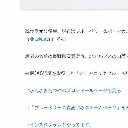
脱サラ元公務員、現在は
ブルーベリー＆パーマカ
（
＠ttykanz
) ）です。
農園の名前は長野県安曇野市、北アルプスの山麓
有機JAS認証を取得した「オーガニックブルーベ
⇒
かんざきたつやのプロフィールページを見る
⇒
「ブルーベリーの森あづみのホームページ」を
⇒
インスタグラムもやってます。