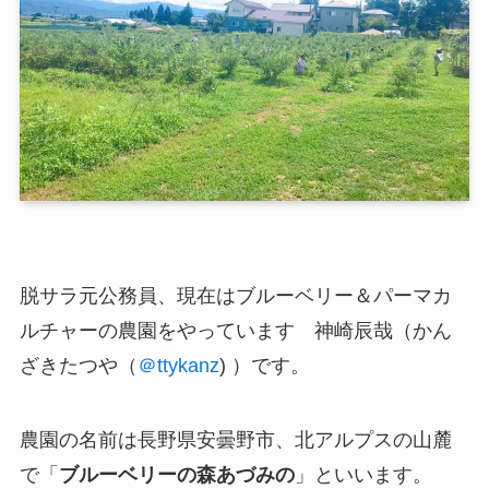
脱サラ元公務員、現在は
ブルーベリー＆パーマカ
ルチャーの農園
をやっています 神崎辰哉（かん
ざきたつや（
＠ttykanz
) ）です。
農園の名前は長野県安曇野市、北アルプスの山麓
で「
ブルーベリーの森あづみの
」といいます。