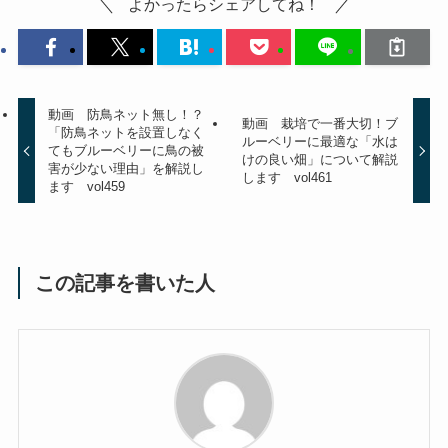
よかったらシェアしてね！
動画 防鳥ネット無し！？
動画 栽培で一番大切！ブ
「防鳥ネットを設置しなく
ルーベリーに最適な「水は
てもブルーベリーに鳥の被
けの良い畑」について解説
害が少ない理由」を解説し
します vol461
ます vol459
この記事を書いた人