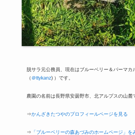
脱サラ元公務員、現在は
ブルーベリー＆パーマカ
（
＠ttykanz
) ）です。
農園の名前は長野県安曇野市、北アルプスの山麓
⇒
かんざきたつやのプロフィールページを見る
⇒
「ブルーベリーの森あづみのホームページ」を