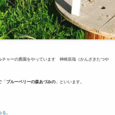
ルチャーの農園
をやっています 神崎辰哉（かんざきたつや
で「
ブルーベリーの森あづみの
」といいます。
みる。