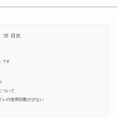
目次
」です
？
について
イレの使用回数が少ない