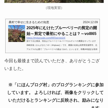
（現地実習）
農村で幸せに生きるための知恵
2024.12.09
2025年にむけたブルーベリーの剪定の開
始～剪定で最初にやることは？～vol865
https://ttykanzaki.com/865sentei24
脱サラ元公務員、現在はブルーベリー＆パーマカルチャーの農園をやっています
神崎辰哉（かんざきたつや（＠ttykanz) ）です。農園の名前は長野県安曇野市、北
アルプスの山麓で「ブルーベリーの森あづみの」といいます。有機JAS認証を取得
した「オーガニックブルーベリー」を栽培しています。⇒かんざきたつやのプロフ
ィールページを見る⇒「ブルーベリーの森あづみのホームページ」をみる。⇒イン
今回も最後まで読んでいただき、ありがとうござ
スタグラムもやってます。⇒YouTube動画をみる⇒LINE公式アカウントはこちら⇒t
hreads始めました！2025年の収穫に向けたブルーベリーの剪定を...
いました。
※「にほんブログ村」のブログランキングに参加
しています。 よろしければ、画像をクリックして
いただけるとランキングに反映され、励みになり
ます。