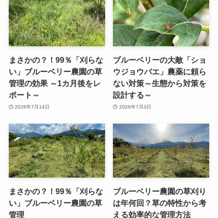
まさかの？！99％「刈らな
ブルーベリーの大敵「ショ
い」ブルーベリー農園の草
ウジョウバエ」農薬に頼ら
管理の効果 ～1カ月後をレ
ない対策～生態から対策を
ポート～
設計する～
2026年7月14日
2026年7月3日
まさかの？！99％「刈らな
ブルーベリー農園の草刈り
い」ブルーベリー農園の草
は年何回？草の特性から考
管理
える効率的な管理方法