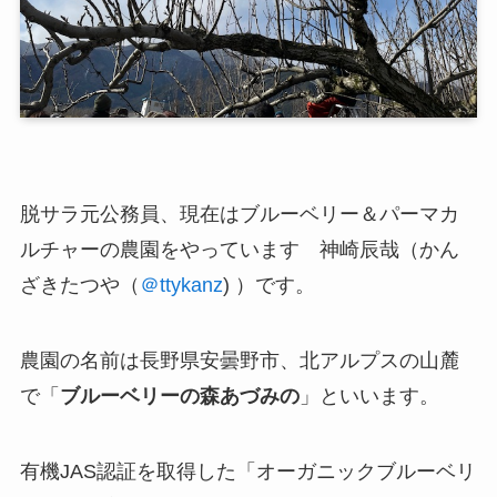
脱サラ元公務員、現在は
ブルーベリー＆パーマカ
ルチャーの農園
をやっています 神崎辰哉（かん
ざきたつや（
＠ttykanz
) ）です。
農園の名前は長野県安曇野市、北アルプスの山麓
で「
ブルーベリーの森あづみの
」といいます。
有機JAS認証を取得した「オーガニックブルーベリ