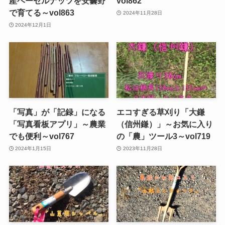
産ヘーゼルナッツを安曇野
vol862
で育てる～vol863
2024年11月28日
2024年12月1日
「写真」が「記録」になる
エコすぎる草刈り「大鎌
「写真看板アプリ」～農業
（信州鎌）」～お気に入り
でも便利～vol767
の「農」ツール3～vol719
2024年1月15日
2023年11月28日