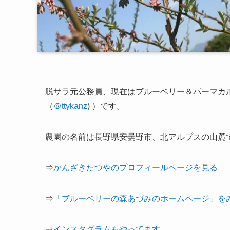
脱サラ元公務員、現在は
ブルーベリー＆パーマカ
（
＠ttykanz
) ）です。
農園の名前は長野県安曇野市、北アルプスの山麓
⇒
かんざきたつやのプロフィールページを見る
⇒
「ブルーベリーの森あづみのホームページ」を
⇒
インスタグラムもやってます。