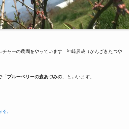
ルチャーの農園
をやっています 神崎辰哉（かんざきたつや
で「
ブルーベリーの森あづみの
」といいます。
みる。