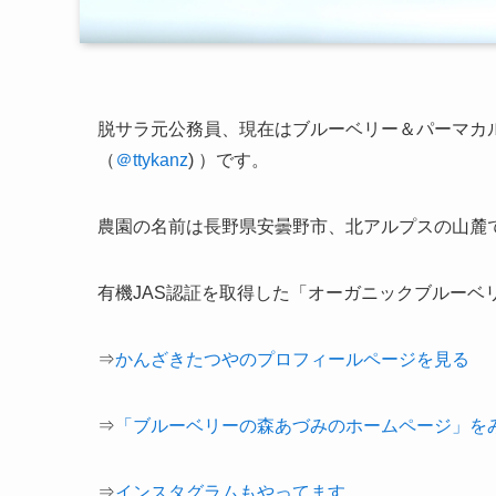
脱サラ元公務員、現在は
ブルーベリー＆パーマカ
（
＠ttykanz
) ）です。
農園の名前は長野県安曇野市、北アルプスの山麓
有機JAS認証を取得した「オーガニックブルーベ
⇒
かんざきたつやのプロフィールページを見る
⇒
「ブルーベリーの森あづみのホームページ」を
⇒
インスタグラムもやってます。