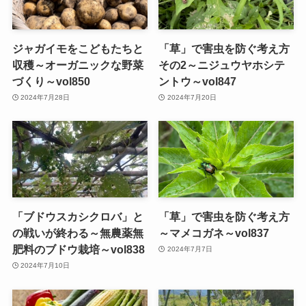
ジャガイモをこどもたちと
「草」で害虫を防ぐ考え方
収穫～オーガニックな野菜
その2～ニジュウヤホシテ
づくり～vol850
ントウ～vol847
2024年7月28日
2024年7月20日
「ブドウスカシクロバ」と
「草」で害虫を防ぐ考え方
の戦いが終わる～無農薬無
～マメコガネ～vol837
肥料のブドウ栽培～vol838
2024年7月7日
2024年7月10日