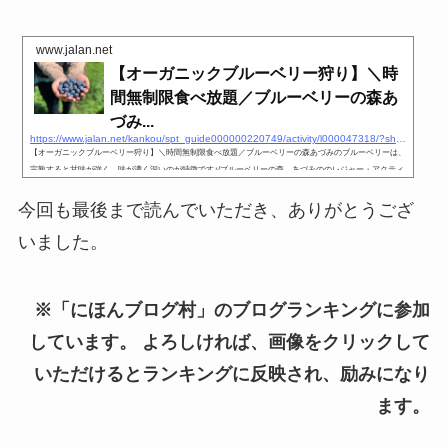
www.jalan.net
【オーガニックブルーベリー狩り】＼時
間無制限食べ放題／ブルーベリーの森あ
づみ...
https://www.jalan.net/kankou/spt_guide000000220749/activity/l000047318/?showplan=ichiran_guide&#038;screenId=OUW1701
【オーガニックブルーベリー狩り】＼時間無制限食べ放題／ブルーベリーの森あづみのブルーベリーは、
完熟すると甘味が強く、味が濃く深いのが特徴です♪/ブルーベリーの森 あづみののレジャー・アクティ
ビティ情報。「じゃらん遊び体験」は、豊富なクチコミ情報を掲載、日本全国の遊び・体験を検索予約で
きます。
今回も最後まで読んでいただき、ありがとうござ
いました。
※「にほんブログ村」のブログランキングに参加
しています。 よろしければ、画像をクリックして
いただけるとランキングに反映され、励みになり
ます。