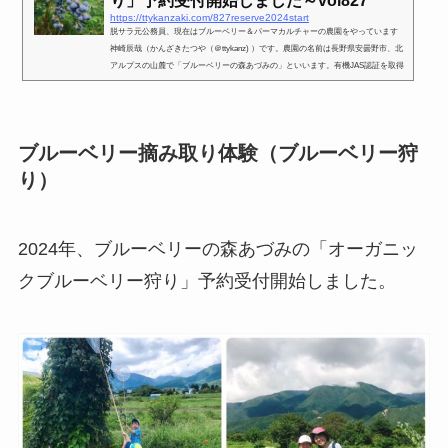
り」予約受付開始しました～vol827
https://ttykanzaki.com/827reserve2024start
脱サラ元公務員、現在はブルーベリー＆パーマカルチャーの農園をやっています
神崎辰哉（かんざきたつや（＠ttykanz) ）です。農園の名前は長野県安曇野市、北
アルプスの山麓で「ブルーベリーの森あづみの」といいます。有機JAS認証を取得
した「オーガニックブルーベリー」を栽培しています。⇒かんざきたつやのプロフ
ィールページを見る⇒「ブルーベリーの森あづみのホームページ」をみる。⇒イン
スタグラムもやってます。⇒YouTube動画をみる⇒LINE公式アカウントはこちら⇒t
hreads始めました！2024年、ブルーベリーの森あづみの「オーガ...
ブルーベリー摘み取り体験（ブルーベリー狩
り）
2024年、ブルーベリーの森あづみの「オーガニッ
クブルーベリー狩り」予約受付開始しました。